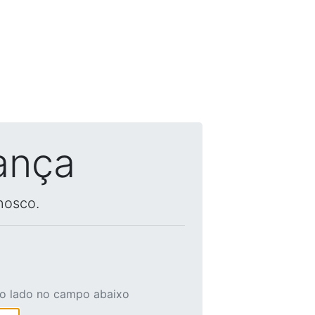
ança
nosco.
ao lado no campo abaixo