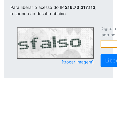
Para liberar o acesso
do IP
216.73.217.112
,
responda ao desafio abaixo.
Digite 
lado no
[trocar imagem]