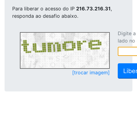
Para liberar o acesso
do IP
216.73.216.31
,
responda ao desafio abaixo.
Digite 
lado no
[trocar imagem]