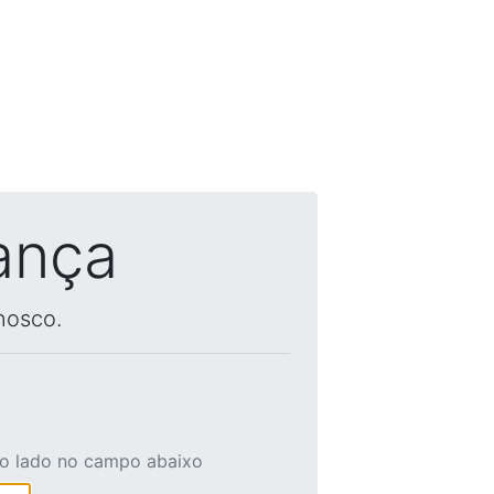
ança
nosco.
ao lado no campo abaixo