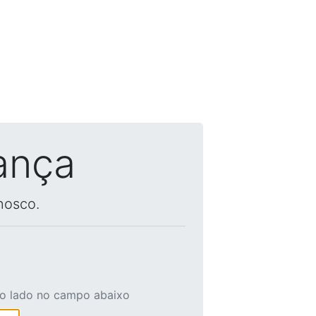
ança
nosco.
ao lado no campo abaixo