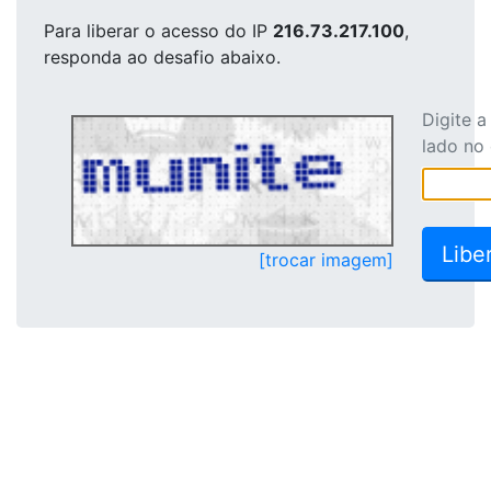
Para liberar o acesso
do IP
216.73.217.100
,
responda ao desafio abaixo.
Digite 
lado no
[trocar imagem]