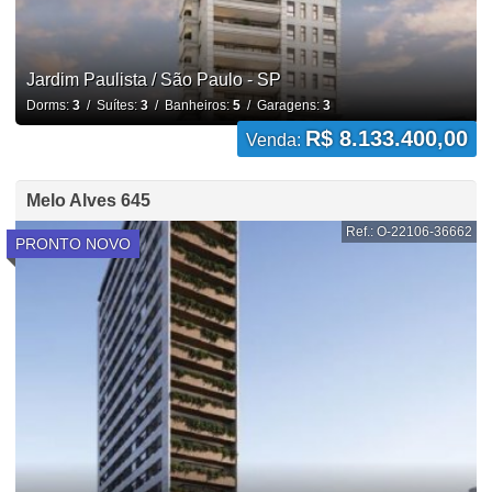
Jardim Paulista / São Paulo - SP
Dorms:
3
/ Suítes:
3
/ Banheiros:
5
/ Garagens:
3
R$ 8.133.400,00
Venda:
Melo Alves 645
Ref.: O-22106-36662
PRONTO NOVO