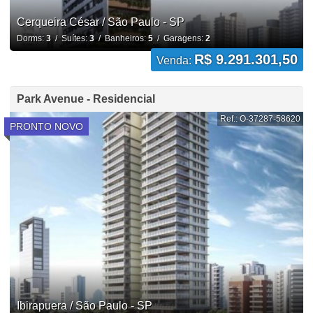
Cerqueira César / São Paulo - SP
Dorms:
3
/ Suítes:
3
/ Banheiros:
5
/ Garagens:
2
R$ 9.291.301,50
Venda:
Park Avenue - Residencial
Ref.: O-37287-58620
PRONTO NOVO
Ibirapuera / São Paulo - SP