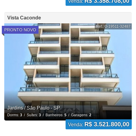
R$ 3.358.708,00
Venda:
Vista Caconde
Ref.: O-19511-32487
PRONTO NOVO
Jardins / São Paulo - SP
Dorms:
3
/ Suítes:
3
/ Banheiros:
5
/ Garagens:
2
R$ 3.521.800,00
Venda: