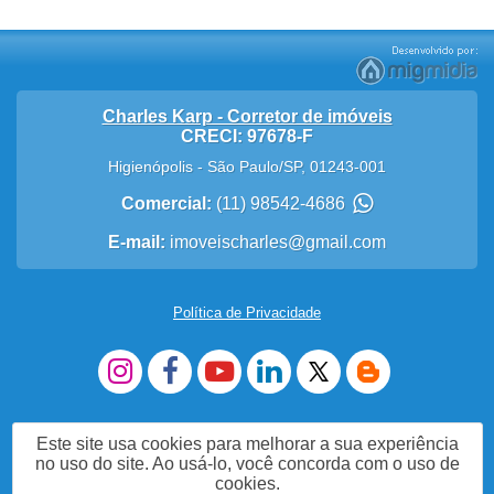
Charles Karp - Corretor de imóveis
CRECI: 97678-F
Higienópolis
-
São Paulo
/
SP
,
01243-001
Comercial:
(11) 98542-4686
E-mail:
imoveischarles@gmail.com
Política de Privacidade
Este site usa cookies para melhorar a sua experiência
no uso do site. Ao usá-lo, você concorda com o uso de
cookies.