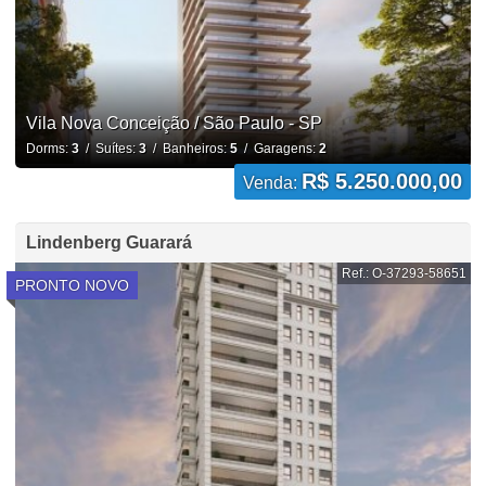
Vila Nova Conceição / São Paulo - SP
Dorms:
3
/ Suítes:
3
/ Banheiros:
5
/ Garagens:
2
R$ 5.250.000,00
Venda:
Lindenberg Guarará
Ref.: O-37293-58651
PRONTO NOVO