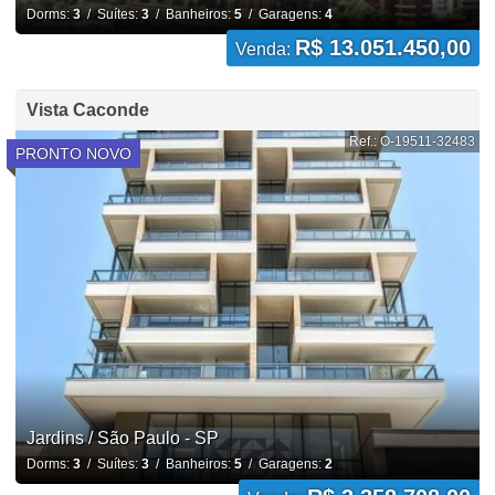
Dorms:
3
/ Suítes:
3
/ Banheiros:
5
/ Garagens:
4
R$ 13.051.450,00
Venda:
Vista Caconde
Ref.: O-19511-32483
PRONTO NOVO
Jardins / São Paulo - SP
Dorms:
3
/ Suítes:
3
/ Banheiros:
5
/ Garagens:
2