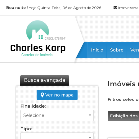
Boa noite !
Hoje Quinta-Feira, 06 de Agosto de 2026
imoveischa
Início
Sobre
Ve
Apar
Apar
Casa 
Busca avançada
Imóveis 
Cober
Cober
Ver no mapa
Filtros seleci
Kitnet
Finalidade:
Loft (
Exibição dos
Loja (
Ponto
Tipo:
Sala 