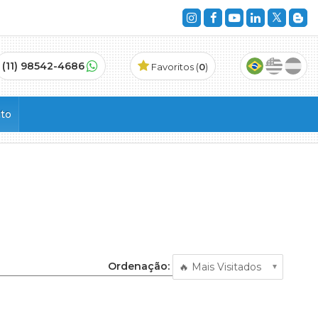
(11) 98542-4686
Favoritos (
0
)
to
)
Ordenação:
dencial (2)