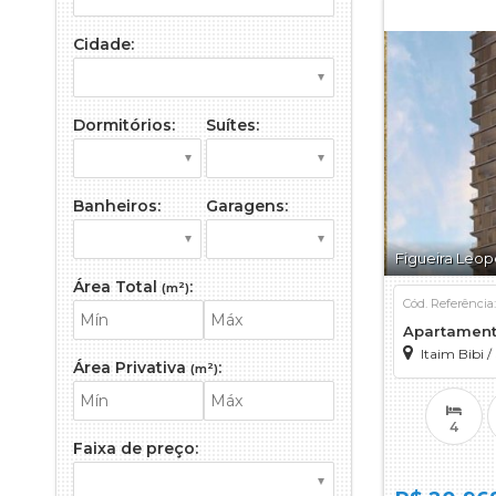
Sobra
Studi
Cidade:
Terre
Dormitórios:
Suítes:
Banheiros:
Garagens:
Figueira Leop
Área Total
:
(m²)
Cód. Referência
Apartamen
Itaim Bibi
/
Área Privativa
:
(m²)
4
Faixa de preço: