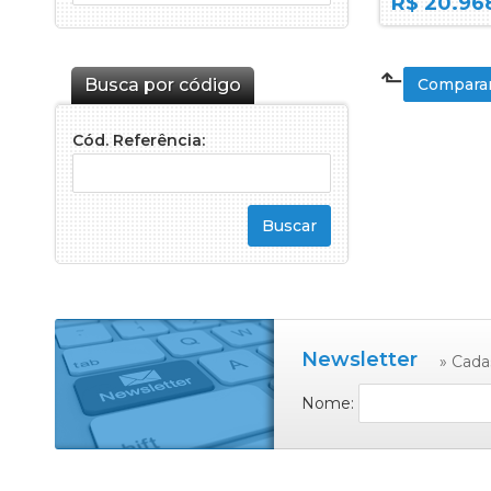
R$ 20.968
⬑
Busca por código
Comparar
Cód. Referência:
Newsletter
» Cada
Nome: