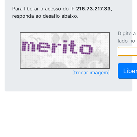
Para liberar o acesso
do IP
216.73.217.33
,
responda ao desafio abaixo.
Digite 
lado no
[trocar imagem]